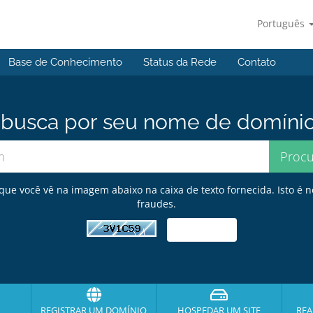
Português
Base de Conhecimento
Status da Rede
Contato
usca por seu nome de domínio p
 que você vê na imagem abaixo na caixa de texto fornecida. Isto é n
fraudes.
REGISTRAR UM DOMÍNIO
HOSPEDAR UM SITE
REA