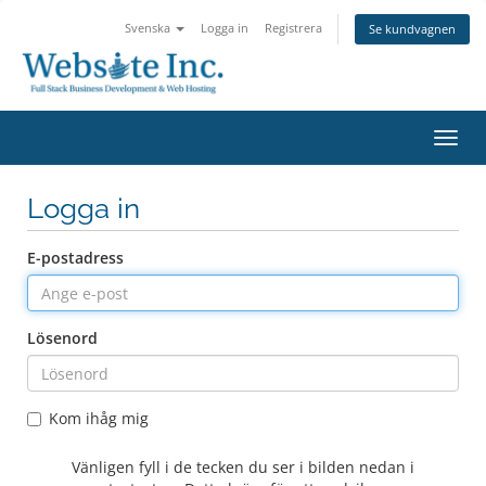
Svenska
Logga in
Registrera
Se kundvagnen
Växla
navig
Logga in
E-postadress
Lösenord
Kom ihåg mig
Vänligen fyll i de tecken du ser i bilden nedan i